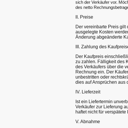
sich der Verkäufer vor. Möc
des netto Rechnungsbetrages
II. Preise
Der vereinbarte Preis gil
ausgelegte Kosten werden 
Änderung abgeänderte Ka
III. Zahlung des Kaufprei
Der Kaufpreis einschließl
zu zahlen. Fälligkeit des
des Verkäufers über die 
Rechnung ein. Der Käufer
unbestritten oder rechtsk
dies auf Ansprüchen aus 
IV. Lieferzeit
Ist ein Liefertermin unve
Verkäufer zur Lieferung a
haftet nicht für verspätete
V. Abnahme