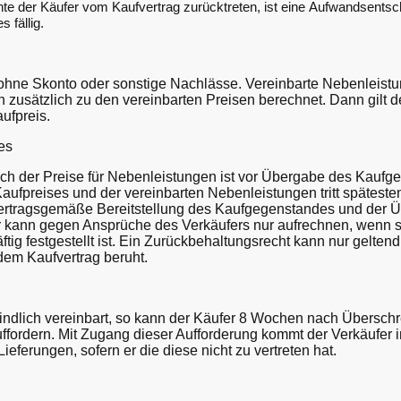
hte der Käufer vom Kaufvertrag zurücktreten, ist eine Aufwandsent
 fällig.
t ohne Skonto oder sonstige Nachlässe. Vereinbarte Nebenleist
zusätzlich zu den vereinbarten Preisen berechnet. Dann gilt d
ufpreis.
ses
ich der Preise für Nebenleistungen ist vor Übergabe des Kaufg
 Kaufpreises und der vereinbarten Nebenleistungen tritt spätest
vertragsgemäße Bereitstellung des Kaufgegenstandes und der 
 kann gegen Ansprüche des Verkäufers nur aufrechnen, wenn 
räftig festgestellt ist. Ein Zurückbehaltungsrecht kann nur gelt
dem Kaufvertrag beruht.
rbindlich vereinbart, so kann der Käufer 8 Wochen nach Übersch
uffordern. Mit Zugang dieser Aufforderung kommt der Verkäufer 
 Lieferungen, sofern er die diese nicht zu vertreten hat.