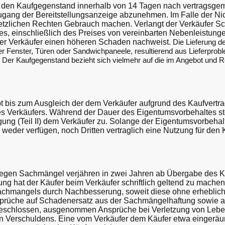
et, den Kaufgegenstand innerhalb von 14 Tagen nach vertragsge
gang der Bereitstellungsanzeige abzunehmen. Im Falle der N
etzlichen Rechten Gebrauch machen. Verlangt der Verkäufer Sc
s, einschließlich des Preises von vereinbarten Nebenleistunge
er Verkäufer einen höheren Schaden nachweist.
Die Lieferung 
 Fenster, Türen oder Sandwichpaneele, resultierend aus Lieferprobl
Der Kaufgegenstand bezieht sich vielmehr auf die im Angebot und
t bis zum Ausgleich der dem Verkäufer aufgrund des Kaufvert
 Verkäufers. Während der Dauer des Eigentumsvorbehaltes st
ng (Teil II) dem Verkäufer zu. Solange der Eigentumsvorbehalt 
weder verfügen, noch Dritten vertraglich eine Nutzung für den
egen Sachmängel verjähren in zwei Jahren ab Übergabe des K
ng hat der Käufer beim Verkäufer schriftlich geltend zu machen.
chmangels durch Nachbesserung, soweit diese ohne erhebliche
sprüche auf Schadenersatz aus der Sachmängelhaftung sowie au
schlossen, ausgenommen Ansprüche bei Verletzung von Leben
n Verschuldens. Eine vom Verkäufer dem Käufer etwa eingeräum