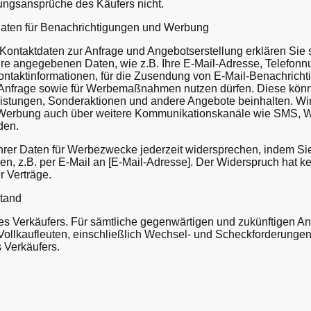
ungsansprüche des Käufers nicht.
tdaten für Benachrichtigungen und Werbung
r Kontaktdaten zur Anfrage und Angebotserstellung erklären Sie 
Ihre angegebenen Daten, wie z.B. Ihre E-Mail-Adresse, Telefo
ontaktinformationen, für die Zusendung von E-Mail-Benachrich
Anfrage sowie für Werbemaßnahmen nutzen dürfen. Diese könn
istungen, Sonderaktionen und andere Angebote beinhalten. Wir
Werbung auch über weitere Kommunikationskanäle wie SMS, 
den.
hrer Daten für Werbezwecke jederzeit widersprechen, indem Si
n, z.B. per E-Mail an [E-Mail-Adresse]. Der Widerspruch hat k
 Verträge.
stand
z des Verkäufers. Für sämtliche gegenwärtigen und zukünftigen A
ollkaufleuten, einschließlich Wechsel- und Scheckforderungen,
s Verkäufers.