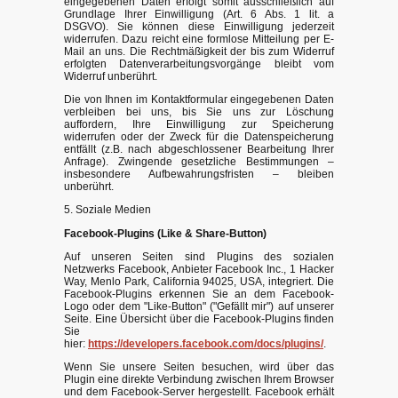
eingegebenen Daten erfolgt somit ausschließlich auf
Grundlage Ihrer Einwilligung (Art. 6 Abs. 1 lit. a
DSGVO). Sie können diese Einwilligung jederzeit
widerrufen. Dazu reicht eine formlose Mitteilung per E-
Mail an uns. Die Rechtmäßigkeit der bis zum Widerruf
erfolgten Datenverarbeitungsvorgänge bleibt vom
Widerruf unberührt.
Die von Ihnen im Kontaktformular eingegebenen Daten
verbleiben bei uns, bis Sie uns zur Löschung
auffordern, Ihre Einwilligung zur Speicherung
widerrufen oder der Zweck für die Datenspeicherung
entfällt (z.B. nach abgeschlossener Bearbeitung Ihrer
Anfrage). Zwingende gesetzliche Bestimmungen –
insbesondere Aufbewahrungsfristen – bleiben
unberührt.
5. Soziale Medien
Facebook-Plugins (Like & Share-Button)
Auf unseren Seiten sind Plugins des sozialen
Netzwerks Facebook, Anbieter Facebook Inc., 1 Hacker
Way, Menlo Park, California 94025, USA, integriert. Die
Facebook-Plugins erkennen Sie an dem Facebook-
Logo oder dem "Like-Button" ("Gefällt mir") auf unserer
Seite. Eine Übersicht über die Facebook-Plugins finden
Sie
hier:
https://developers.facebook.com/docs/plugins/
.
Wenn Sie unsere Seiten besuchen, wird über das
Plugin eine direkte Verbindung zwischen Ihrem Browser
und dem Facebook-Server hergestellt. Facebook erhält